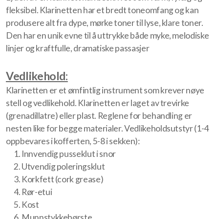
fleksibel. Klarinetten har et bredt toneomfang og kan
Korpstur
produsere alt fra dype, mørke toner til lyse, klare toner.
Tusenfrydstevnet
Den har en unik evne til å uttrykke både myke, melodiske
linjer og kraftfulle, dramatiske passasjer
Høstseminar
Vedlikehold:
Julemarked
Klarinetten er et ømfintlig instrument som krever nøye
Instrumenter
stell og vedlikehold. Klarinetten er laget av trevirke
(grenadillatre) eller plast. Reglene for behandling er
Klarinett
nesten like for begge materialer. Vedlikeholdsutstyr (1-4
oppbevares i kofferten, 5-8 i sekken):
Baryton
Innvendig pusseklut i snor
Utvendig poleringsklut
Kornett
Korkfett (cork grease)
Saksofon
Rør-etui
Kost
Slagverk
Munnstykkebørste