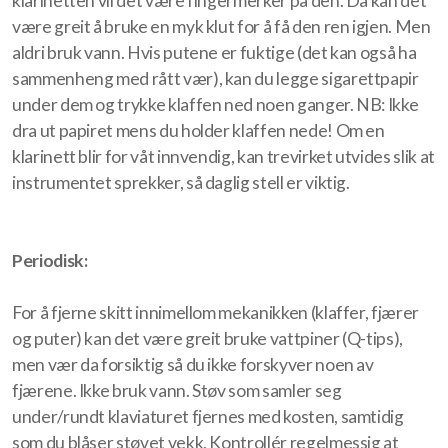
klarinetten vil det være fingermerker på den. Da kan det
være greit å bruke en myk klut for å få den ren igjen. Men
aldri bruk vann. Hvis putene er fuktige (det kan også ha
sammenheng med rått vær), kan du legge sigarettpapir
under dem og trykke klaffen ned noen ganger. NB: Ikke
dra ut papiret mens du holder klaffen nede! Om en
klarinett blir for våt innvendig, kan trevirket utvides slik at
instrumentet sprekker, så daglig stell er viktig.
Periodisk:
For å fjerne skitt innimellom mekanikken (klaffer, fjærer
og puter) kan det være greit bruke vattpiner (Q-tips),
men vær da forsiktig så du ikke forskyver noen av
fjærene. Ikke bruk vann. Støv som samler seg
under/rundt klaviaturet fjernes med kosten, samtidig
som du blåser støvet vekk. Kontrollér regelmessig at