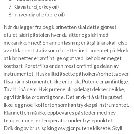
Klaviaturolje (key oil)
Trombone
Innvendig olje (bore oil)
Trompet
Når du legger fra deg klarinetten skal dette gjøres i
etuiet, aldri på stolen hvor du sitter og aldri med
Tuba
mekanikken ned! En annen løsning er å gå til anskaffelse
Tverrfløyte
av et klarinettstativ som du setter instrumentet på. Husk
at klarinetter er ømfintlige og at vedlikehold er meget
Valthorn
kostbart. Røret/flisa er den mest ømfintlige delen av
instrumentet. Husk alltid å sette på holken/rørhetta over
Vibrafon
flisa når instrumentet ikke er i bruk. Putene er ømfintlige.
Ta aldri på dem. Hvis putene blir ødelagt dekker de ikke,
og vi får ikke ordentlig tone. Det er dyrt å skifte puter!
Ikke legg noe i kofferten som kan trykke på instrumentet.
Styret
Klarinetten må ikke oppbevares på steder med høy
temperatur eller temperatur under frysepunktet.
Komiteer
Drikking av brus, spising osv gjør putene klissete. Skyll
Øvingstider