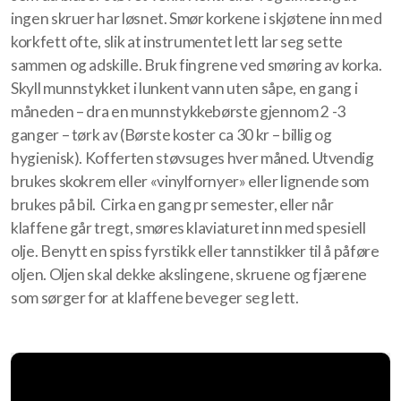
ingen skruer har løsnet. Smør korkene i skjøtene inn med
korkfett ofte, slik at instrumentet lett lar seg sette
sammen og adskille. Bruk fingrene ved smøring av korka.
Skyll munnstykket i lunkent vann uten såpe, en gang i
måneden – dra en munnstykkebørste gjennom 2 -3
ganger – tørk av (Børste koster ca 30 kr – billig og
hygienisk). Kofferten støvsuges hver måned. Utvendig
brukes skokrem eller «vinylfornyer» eller lignende som
brukes på bil. Cirka en gang pr semester, eller når
klaffene går tregt, smøres klaviaturet inn med spesiell
olje. Benytt en spiss fyrstikk eller tannstikker til å påføre
oljen. Oljen skal dekke akslingene, skruene og fjærene
som sørger for at klaffene beveger seg lett.