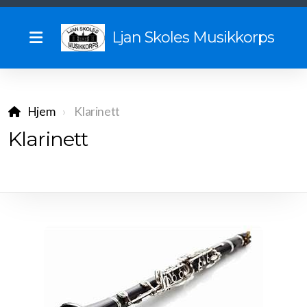
Ljan Skoles Musikkorps
Hjem
Klarinett
Vil du spille med oss?
Klarinett
Vedtekter
Uniformsreglement
Historie
Begynnelsen
Sommerturer gjennom tidene
Tidligere dirigenter