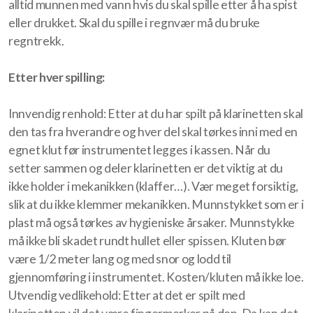
alltid munnen med vann hvis du skal spille etter å ha spist
eller drukket. Skal du spille i regnvær må du bruke
regntrekk.
Etter hver spilling:
Innvendig renhold: Etter at du har spilt på klarinetten skal
den tas fra hverandre og hver del skal tørkes inni med en
egnet klut før instrumentet legges i kassen. Når du
setter sammen og deler klarinetten er det viktig at du
ikke holder i mekanikken (klaffer…). Vær meget forsiktig,
slik at du ikke klemmer mekanikken. Munnstykket som er i
plast må også tørkes av hygieniske årsaker. Munnstykke
må ikke bli skadet rundt hullet eller spissen. Kluten bør
være 1/2 meter lang og med snor og lodd til
gjennomføring i instrumentet. Kosten/kluten må ikke loe.
Utvendig vedlikehold: Etter at det er spilt med