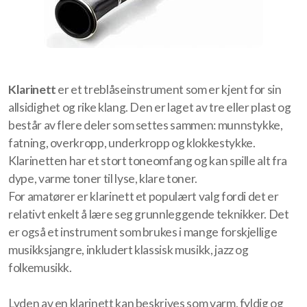
Tidligere styreledere
Klarinett
er et treblåseinstrument som er kjent for sin
allsidighet og rike klang. Den er laget av tre eller plast og
består av flere deler som settes sammen: munnstykke,
Samspill
fatning, overkropp, underkropp og klokkestykke.
Klarinetten har et stort toneomfang og kan spille alt fra
Individuell opplæring
dype, varme toner til lyse, klare toner.
For amatører er klarinett et populært valg fordi det er
Aktiviteter
relativt enkelt å lære seg grunnleggende teknikker. Det
er også et instrument som brukes i mange forskjellige
Konserter
musikksjangre, inkludert klassisk musikk, jazz og
Høstkonsert
folkemusikk.
Loppemarked
Lyden av en klarinett kan beskrives som varm, fyldig og