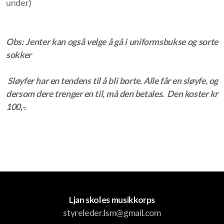
under)
Trombone
Trompet
Obs: Jenter kan også velge å gå i uniformsbukse og sorte
sokker
Tuba
Tverrfløyte
Sløyfer har en tendens til å bli borte. Alle får en sløyfe, og
dersom dere trenger en til, må den betales. Den koster kr
Valthorn
100,-.
Vibrafon
Styret
Ljan skoles musikkorps
Komiteer
styreleder.lsm@gmail.com
Øvingstider