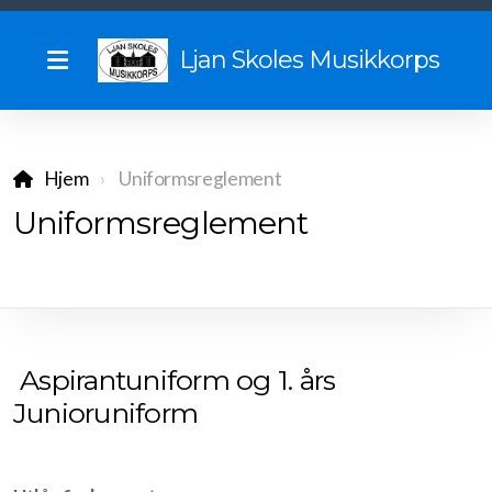
Ljan Skoles Musikkorps
Hjem
Uniformsreglement
Vil du spille med oss?
Uniformsreglement
Vedtekter
Uniformsreglement
Historie
Aspirantuniform og 1. års
Begynnelsen
Junioruniform
Sommerturer gjennom tidene
Tidligere dirigenter