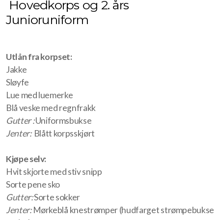
Hovedkorps og 2. års
Korpstur
Junioruniform
Tusenfrydstevnet
Høstseminar
Utlån fra korpset:
Jakke
Julemarked
Sløyfe
Lue med luemerke
Instrumenter
Blå veske med regnfrakk
Gutter :
Uniformsbukse
Klarinett
Jenter:
Blått korpsskjørt
Baryton
Kjøpe selv:
Kornett
Hvit skjorte med stiv snipp
Sorte pene sko
Saksofon
Gutter:
Sorte sokker
Jenter:
Mørkeblå knestrømper (hudfarget strømpebukse
Slagverk