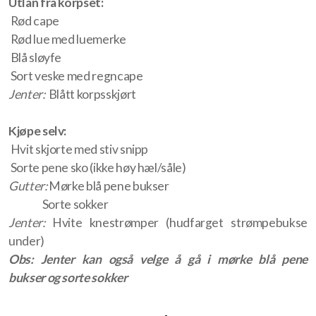
Utlån fra korpset:
Rød cape
Tidligere styreledere
Rød lue med luemerke
Blå sløyfe
Sort veske med regncape
Jenter:
Blått korpsskjørt
Kjøpe selv:
Samspill
Hvit skjorte med stiv snipp
Sorte pene sko (ikke høy hæl/såle)
Individuell opplæring
Gutter:
Mørke blå pene bukser
Sorte sokker
Aktiviteter
Jenter:
Hvite knestrømper (hudfarget strømpebukse
under)
Konserter
Obs: Jenter kan også velge å gå i mørke blå pene
Høstkonsert
bukser og sorte sokker
Loppemarked